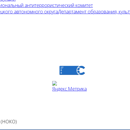
иональный антитеррористический комитет
Департамент образования, культ
(НОКО)