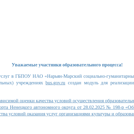
Уважаемые участники образовательного процесса!
услуг в
ГБПОУ НАО «
Нарьян-Марский
социально-гуманитарны
альных) учреждениях
bus.gov.ru
создан модуль для реализации
ависимой оценки качества условий осуществления образователь
орта Ненецкого автономного округа от 28.02.2025 № 198-р «О
тва условий оказания услуг организациями культуры и образова