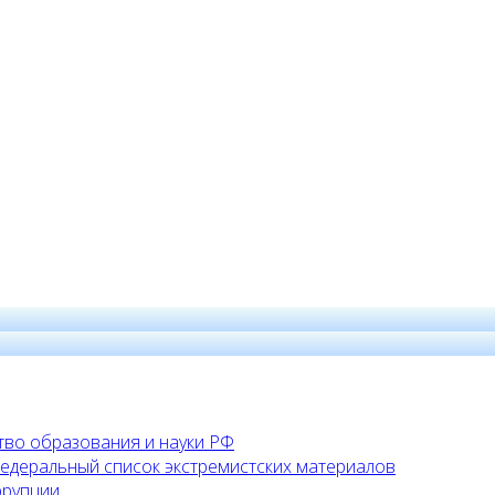
во образования и науки РФ
едеральный список экстремистских материалов
ррупции