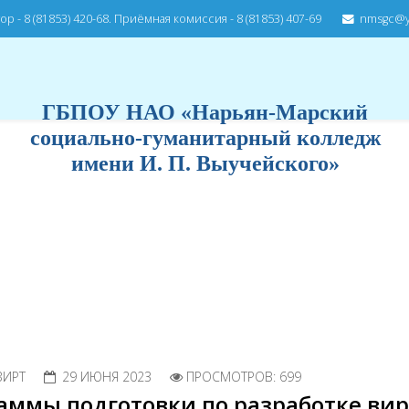
р - 8 (81853) 420-68. Приёмная комиссия - 8 (81853) 407-69
nmsgc@y
ГБПОУ НАО «Нарьян-Марский
социально-гуманитарный колледж
имени И. П. Выучейского»
ВИРТ
29 ИЮНЯ 2023
ПРОСМОТРОВ: 699
аммы подготовки по разработке ви