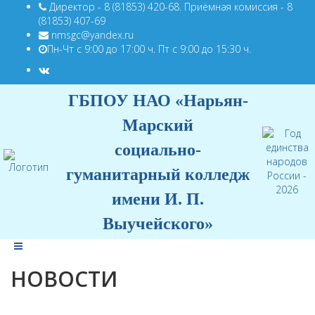
Директор - 8 (81853) 420-68. Приёмная комиссия - 8
(81853) 407-69
nmsgc@yandex.ru
Пн-Чт с 9:00 до 17:00 ч. Пт с 9:00 до 15:30 ч.
ГБПОУ НАО «Нарьян-
Марский
социально-
гуманитарный колледж
имени И. П.
Выучейского»
НОВОСТИ