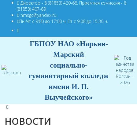
Директор - 8 (81853) 420-68. Приёмная комиссия - 8
(81853) 407-69
nmsgc@yandex.ru
Пн-Чт с 9:00 до 17:00 ч. Пт с 9:00 до 15:30 ч.
ГБПОУ НАО «Нарьян-
Марский
социально-
гуманитарный колледж
имени И. П.
Выучейского»
НОВОСТИ