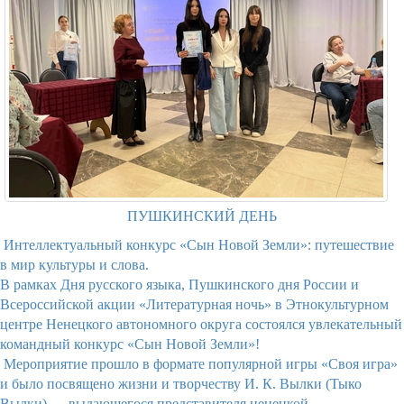
ПУШКИНСКИЙ ДЕНЬ
Интеллектуальный конкурс «Сын Новой Земли»: путешествие
в мир культуры и слова.
В рамках Дня русского языка, Пушкинского дня России и
Всероссийской акции «Литературная ночь» в Этнокультурном
центре Ненецкого автономного округа состоялся увлекательный
командный конкурс «Сын Новой Земли»!
Мероприятие прошло в формате популярной игры «Своя игра»
и было посвящено жизни и творчеству И. К. Вылки (Тыко
Вылки) — выдающегося представителя ненецкой