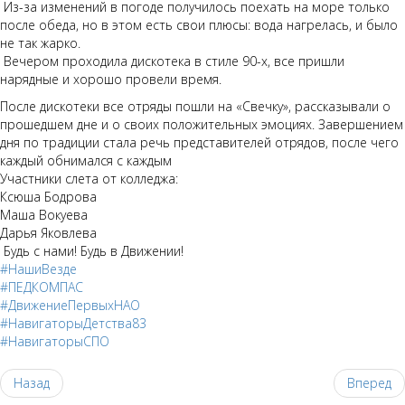
Из-за изменений в погоде получилось поехать на море только
после обеда, но в этом есть свои плюсы: вода нагрелась, и было
не так жарко.
Вечером проходила дискотека в стиле 90-х, все пришли
нарядные и хорошо провели время.
После дискотеки все отряды пошли на «Свечку», рассказывали о
прошедшем дне и о своих положительных эмоциях. Завершением
дня по традиции стала речь представителей отрядов, после чего
каждый обнимался с каждым
Участники слета от колледжа:
Ксюша Бодрова
Маша Вокуева
Дарья Яковлева
Будь с нами! Будь в Движении!
#НашиВезде
#ПЕДКОМПАС
#ДвижениеПервыхНАО
#НавигаторыДетства83
#НавигаторыСПО
Назад
Вперед