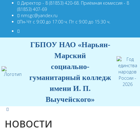
Директор - 8 (81853) 420-68. Приёмная комиссия - 8
(81853) 407-69
nmsgc@yandex.ru
Пн-Чт с 9:00 до 17:00 ч. Пт с 9:00 до 15:30 ч.
ГБПОУ НАО «Нарьян-
Марский
социально-
гуманитарный колледж
имени И. П.
Выучейского»
НОВОСТИ