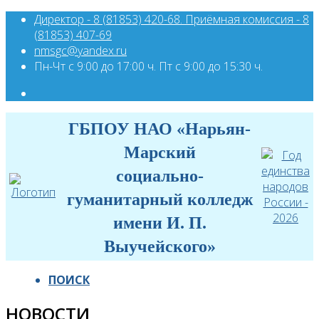
Директор - 8 (81853) 420-68. Приёмная комиссия - 8
(81853) 407-69
nmsgc@yandex.ru
Пн-Чт с 9:00 до 17:00 ч. Пт с 9:00 до 15:30 ч.
ГБПОУ НАО «Нарьян-
Марский
социально-
гуманитарный колледж
имени И. П.
Выучейского»
ПОИСК
НОВОСТИ