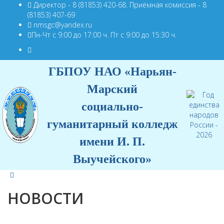
Директор - 8 (81853) 420-68. Приёмная комиссия - 8
(81853) 407-69
nmsgc@yandex.ru
Пн-Чт с 9:00 до 17:00 ч. Пт с 9:00 до 15:30 ч.
ГБПОУ НАО «Нарьян-
Марский
социально-
гуманитарный колледж
имени И. П.
Выучейского»
НОВОСТИ