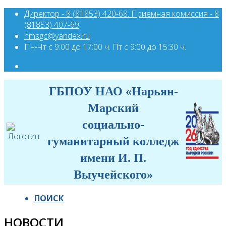
Директор - 8 (81853) 420-68. Приёмная комиссия - 8
(81853) 407-69
nmsgc@yandex.ru
Пн-Чт с 9:00 до 17:00 ч. Пт с 9:00 до 15:30 ч.
ГБПОУ НАО «Нарьян-
Марский
социально-
гуманитарный колледж
имени И. П.
Выучейского»
ПОИСК
НОВОСТИ