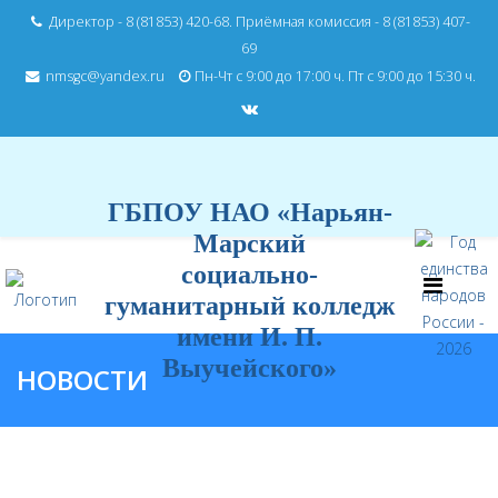
Директор - 8 (81853) 420-68. Приёмная комиссия - 8 (81853) 407-
69
nmsgc@yandex.ru
Пн-Чт с 9:00 до 17:00 ч. Пт с 9:00 до 15:30 ч.
ГБПОУ НАО «Нарьян-
Марский
социально-
гуманитарный колледж
имени И. П.
Выучейского»
НОВОСТИ