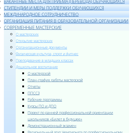
ВАКАНТНЫЕ МЕСТА ДЛЯ ПРИЁМА (ПЕРЕВОДА) ОБУЧАЮЩИХСЯ
СТИПЕНДИИ И МЕРЫ ПОДДЕРЖКИ ОБУЧАЮЩИХСЯ
МЕЖДУНАРОДНОЕ СОТРУДНИЧЕСТВО
ОРГАНИЗАЦИЯ ПИТАНИЯ В ОБРАЗОВАТЕЛЬНОЙ ОРГАНИЗАЦИИ
СОВРЕМЕННЫЕ МАСТЕРСКИЕ
О мастерских
Открытие мастерских
Организационные документы
Физическая культура, спорт и фитнес
Преподавание в младших классах
Дошкольное воспитание
О мастерской
План–график работы мастерской
Отчеты
ППССЗ
Рабочие программы
Курсы ПО и ДПО
Проект по ранней профессиональной ориентации
школьников «Билет в будущее»
Демонстрационный экзамен
Региональный этап Чемпионата по профессиональному