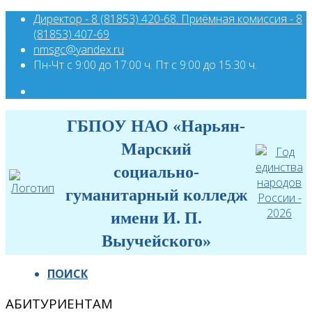
Директор - 8 (81853) 420-68. Приёмная комиссия - 8
(81853) 407-69
nmsgc@yandex.ru
Пн-Чт с 9:00 до 17:00 ч. Пт с 9:00 до 15:30 ч.
ГБПОУ НАО «Нарьян-
Марский
социально-
гуманитарный колледж
имени И. П.
Выучейского»
ПОИСК
АБИТУРИЕНТАМ